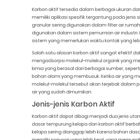
Karbon aktif tersedia dalam berbagai ukuran dan b
memiliki aplikasi spesifik tergantung pada jenis
granular sering digunakan dalam filter air rum
digunakan dalam sistem pemurnian air industri. Ka
sistem yang memerlukan waktu kontak yang lebih
Salah satu alasan karbon aktif sangat efekti
mengadsorpsi molekul-molekul organik yang me
kimia yang berasal dari berbagai sumber, sepert
bahan alami yang membusuk. Ketika air yang me
molekul-molekul tersebut akan terjebak dalam por
air yang sudah dimurnikan.
Jenis-jenis Karbon Aktif
Karbon aktif dapat dibagi menjadi dua jenis ut
dasar tempurung kelapa dan karbon aktif berba
kelapa sering dianggap lebih karena bahan dasarn
memiliki pori-pori yang lebih kecil, yang memung