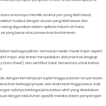
 bara umumnya memiliki struktur pori yang lebih besar,
lekul-molekul dengan ukuran yang lebih besar dan
ni sering digunakan dalam aplikasi industri di mana
air yang besar atau konsentrasi kontaminan .
a dalam berbagai pilihan, termasuk merek-merek impor seperti
n aktif impor, Ady Water menyediakan dokumentasi lengkap
ety Data Sheet), dan sertifikat halal. Sementara untuk karbon
a .
baik, dengan kemampuan suplai hingga puluhan ton per bulan.
tuhan berbagai proyek, dari skala kecil hingga besar, baik
ngan adanya berbagai jenis karbon aktif yang disediakan,
esuai dengan kebutuhan spesifik mereka dalam penyaringan