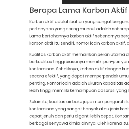
Berapa Lama Karbon Aktif
Karbon aktif adalah bahan yang sangat bergun
pertanyaan yang sering muncul adalah seberapa
Lama bertahannya karbon aktif sebenarnya berga
karbon aktif itu sendiri, nomor iodin karbon aktif,
Kualitas karbon aktif memainkan peran utama da
berkualitas tinggi biasanya memiliki pori-pori y
kontaminan. Sebaliknya, karbon aktif dengan 
secara efektif, yang dapat memperpendek umur 
penting. Nomor iodin adalah ukuran kapasitas ad
lebih tinggi memiliki kemampuan adsorpsi yang l
Selain itu, kualitas air baku juga mempengaruhi
kontaminan yang sangat banyak atau jenis konta
cepat jenuh dan perlu diganti lebih cepat. Kontam
berbagai senyawa kimia lainnya. Oleh karena it