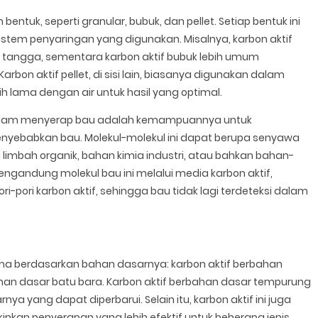
entuk, seperti granular, bubuk, dan pellet. Setiap bentuk ini
 sistem penyaringan yang digunakan. Misalnya, karbon aktif
ah tangga, sementara karbon aktif bubuk lebih umum
rbon aktif pellet, di sisi lain, biasanya digunakan dalam
 lama dengan air untuk hasil yang optimal.
f dalam menyerap bau adalah kemampuannya untuk
nyebabkan bau. Molekul-molekul ini dapat berupa senyawa
i limbah organik, bahan kimia industri, atau bahkan bahan-
ngandung molekul bau ini melalui media karbon aktif,
i-pori karbon aktif, sehingga bau tidak lagi terdeteksi dalam
ama berdasarkan bahan dasarnya: karbon aktif berbahan
han dasar batu bara. Karbon aktif berbahan dasar tempurung
ya yang dapat diperbarui. Selain itu, karbon aktif ini juga
kinkan penyerapan yang lebih efektif untuk beberapa jenis