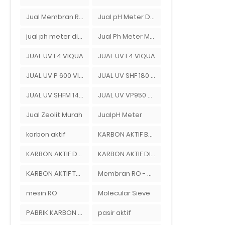
Jual Membran Reverse Osmosis Di Bekasi
Jual pH Meter Di Bandung
jual ph meter di jakarta
Jual Ph Meter Murah Di Bandung
JUAL UV E4 VIQUA
JUAL UV F4 VIQUA
JUAL UV P 600 VIQUA
JUAL UV SHF 180 VIQUA
JUAL UV SHFM 140 VIQUA
JUAL UV VP950 VIQUA
Jual Zeolit Murah
JualpH Meter
karbon aktif
KARBON AKTIF BEKASI
KARBON AKTIF DEPOK
KARBON AKTIF DI BEKASI
KARBON AKTIF TANGERANG
Membran RO - Ady Water
mesin RO
Molecular Sieve
PABRIK KARBON AKTIF TANGERANG
pasir aktif