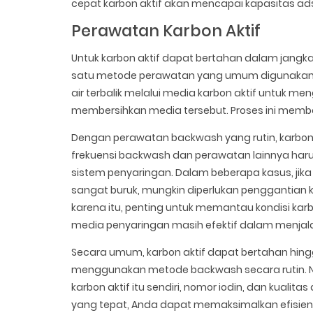
cepat karbon aktif akan mencapai kapasitas a
Perawatan Karbon Aktif
Untuk karbon aktif dapat bertahan dalam jangka
satu metode perawatan yang umum digunakan a
air terbalik melalui media karbon aktif untuk me
membersihkan media tersebut. Proses ini memban
Dengan perawatan backwash yang rutin, karbon a
frekuensi backwash dan perawatan lainnya haru
sistem penyaringan. Dalam beberapa kasus, jika
sangat buruk, mungkin diperlukan penggantian kar
karena itu, penting untuk memantau kondisi kar
media penyaringan masih efektif dalam menjal
Secara umum, karbon aktif dapat bertahan hing
menggunakan metode backwash secara rutin. Na
karbon aktif itu sendiri, nomor iodin, dan kual
yang tepat, Anda dapat memaksimalkan efisiens