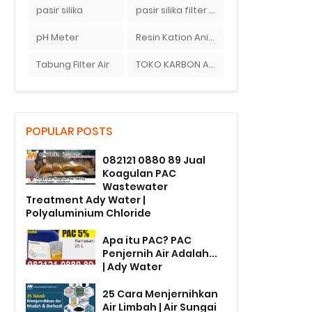
pasir silika
pasir silika filter air
pH Meter
Resin Kation Anion
Tabung Filter Air
TOKO KARBON AKTIF DI BEKASI
POPULAR POSTS
082121 0880 89 Jual
Koagulan PAC
Wastewater
Treatment Ady Water |
Polyaluminium Chloride
Apa itu PAC? PAC
Penjernih Air Adalah...
| Ady Water
25 Cara Menjernihkan
Air Limbah | Air Sungai