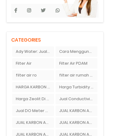
CATEGORIES
Ady Water: Jual pH Meter Merek Ionix
Cara Menggunakan pH Meter Digital | Ady Water Menjual pH Meter
Filter Air
Filter Air PDAM
filter air ro
filter air rumah tangga
HARGA KARBON AKTIF BEKASI
Harga Turbidity Meter Murah Di Bekasi Timur
Harga Zeolit Di Bandung
Jual Conductivity Meter Di Ady Water
Jual DO Meter Area Jakarta
JUAL KARBON AKTIF BEKASI
JUAL KARBON AKTIF DEPOK
JUAL KARBON AKTIF DI BEKASI
JUAL KARBON AKTIF DI DEPOK
JUAL KARBON AKTIF TANGERANG