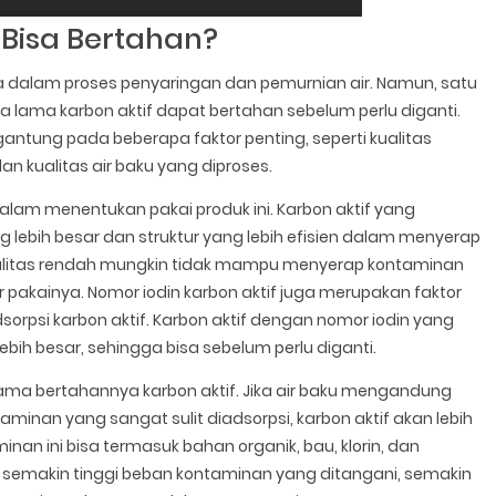
 Bisa Bertahan?
a dalam proses penyaringan dan pemurnian air. Namun, satu
 lama karbon aktif dapat bertahan sebelum perlu diganti.
ntung pada beberapa faktor penting, seperti kualitas
 dan kualitas air baku yang diproses.
lam menentukan pakai produk ini. Karbon aktif yang
ang lebih besar dan struktur yang lebih efisien dalam menyerap
kualitas rendah mungkin tidak mampu menyerap kontaminan
pakainya. Nomor iodin karbon aktif juga merupakan faktor
sorpsi karbon aktif. Karbon aktif dengan nomor iodin yang
ebih besar, sehingga bisa sebelum perlu diganti.
 lama bertahannya karbon aktif. Jika air baku mengandung
minan yang sangat sulit diadsorpsi, karbon aktif akan lebih
inan ini bisa termasuk bahan organik, bau, klorin, dan
u, semakin tinggi beban kontaminan yang ditangani, semakin