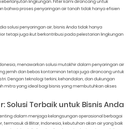
erlanjutan lingkungan. Filter kami dirancang untuk
n bahwa proses penyaringan air tanah tidak hanya efisien
a solusi penyaringan air, bisnis Anda tidak hanya
r tetapi juga ikut berkontribusi pada pelestarian lingkungan
donesia, menawarkan solusi mutakhir dalam penyaringan air
ang jernih dan bebas kontaminan tetapi juga dirancang untuk
ri. Dengan teknologi terkini, kehandalan, dan dukungan
ah mitra yang ideal bagi bisnis yang membutuhkan akses
tar: Solusi Terbaik untuk Bisnis Anda
 penting dalam menjaga kelangsungan operasional berbagai
or, termasuk di Blitar, Indonesia, kebutuhan akan air yang baik