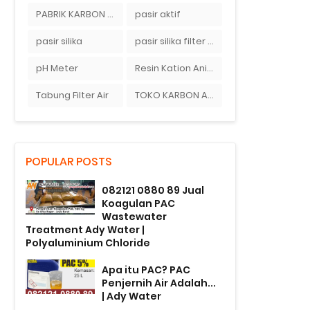
PABRIK KARBON AKTIF TANGERANG
pasir aktif
pasir silika
pasir silika filter air
pH Meter
Resin Kation Anion
Tabung Filter Air
TOKO KARBON AKTIF DI BEKASI
POPULAR POSTS
082121 0880 89 Jual
Koagulan PAC
Wastewater
Treatment Ady Water |
Polyaluminium Chloride
Apa itu PAC? PAC
Penjernih Air Adalah...
| Ady Water