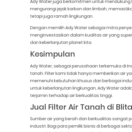
Ady Water juga berkomitmen untuk mendukung keb
mengurangi jejak karbon dan limbah, memastika
tetapi juga ramah lingkungan.
Dengan memilih Ady Water sebagai mitra penyedi
menginvestasikan dalam kualitas air yang superio
dan keberlanjutan planet kita.
Kesimpulan
Ady Water, sebagai perusahaan terkemuka di In
tanah. Filter kami tidak hanya memberikan air y
memenuhi kebutuhan khusus dari berbagai indust
untuk keberlanjutan lingkungan, Ady Water adal
terjamin terhadap air berkualitas tinggi.
Jual Filter Air Tanah di Bli
Sumber air yang bersih dan berkualitas sangat
industri. Bagi para pemilik bisnis di berbagai sekt