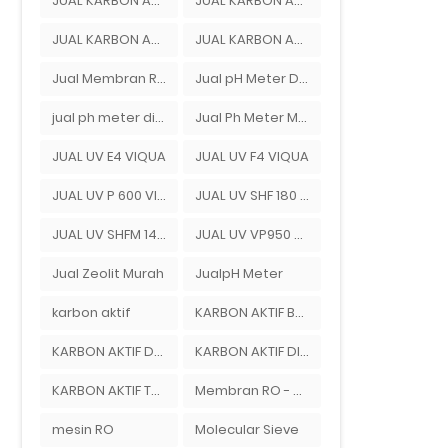
JUAL KARBON AKTIF DEPOK
JUAL KARBON AKTIF DI BEKASI
JUAL KARBON AKTIF DI DEPOK
JUAL KARBON AKTIF TANGERANG
Jual Membran Reverse Osmosis Di Bekasi
Jual pH Meter Di Bandung
jual ph meter di jakarta
Jual Ph Meter Murah Di Bandung
JUAL UV E4 VIQUA
JUAL UV F4 VIQUA
JUAL UV P 600 VIQUA
JUAL UV SHF 180 VIQUA
JUAL UV SHFM 140 VIQUA
JUAL UV VP950 VIQUA
Jual Zeolit Murah
JualpH Meter
karbon aktif
KARBON AKTIF BEKASI
KARBON AKTIF DEPOK
KARBON AKTIF DI BEKASI
KARBON AKTIF TANGERANG
Membran RO - Ady Water
mesin RO
Molecular Sieve