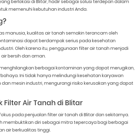
ng berlokasi di Blitar, hadir sebagai solusi terdepan dalam
 untuk memenuhi kebutuhan industri Anda.
g?
tas manusia, kualitas air tanah semakin terancam oleh
ontaminasi dapat berdampak serius pada kesehatan
stri. Oleh karena itu, penggunaan filter air tanah menjadi
air bersih dan aman.
 menghilangkan berbagai kontaminan yang dapat merugikan,
erbahaya. Ini tidak hanya melindungi kesehatan karyawan
n dan mesin industri, mengurangi risiko kerusakan yang dapat
Filter Air Tanah di Blitar
s pada penjualan filter air tanah di Blitar dan sekitarnya.
 membuktikan diri sebagai mitra tepercaya bagi berbagai
air berkualitas tinggi.