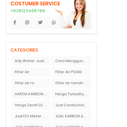
COSTUMER SERVICE
+628123456789
CATEGORIES
Ady Water: Jual pH Meter Merek Ionix
Cara Menggunakan pH Meter Digital | Ady Water Menjual pH Meter
Filter Air
Filter Air PDAM
filter air ro
filter air rumah tangga
HARGA KARBON AKTIF BEKASI
Harga Turbidity Meter Murah Di Bekasi Timur
Harga Zeolit Di Bandung
Jual Conductivity Meter Di Ady Water
Jual DO Meter Area Jakarta
JUAL KARBON AKTIF BEKASI