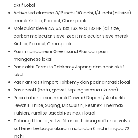
aktif Lokal
Activated alumina 3/16 inchi, 1/8 inchi, 1/4 inchi (all size)
merek Xintao, Porocel, Chempack
Molecular sieve 4A, 5A, 13X, 13X APG, 13X HP (all size),
carbon molecular sieve, zeolit molecular sieve merek
Xintao, Porocel, Chempack
Pasir manganese Greensand Plus dan pasir
manganese lokal
Pasir aktif Ferrolite Tohkemy Jepang dan pasir aktif
lokal
Pasir antrasit import Tohkemy dan pasir antrasit lokal
Pasir zeolit (batu, gravel, tepung semua ukuran)
Resin kation anion merek Dowex / Dupont / Amberlite,
Lewatit, Trilite, Suqing, Mitsubishi, Resinex, Thermax
Tulsion, Purolite, Jacobi Resinex, Flotrol
Tabung filter air, valve filter air, tabung softener, valve
softener berbagai ukuran mulai dari 6 inchi hingga 72
inchi