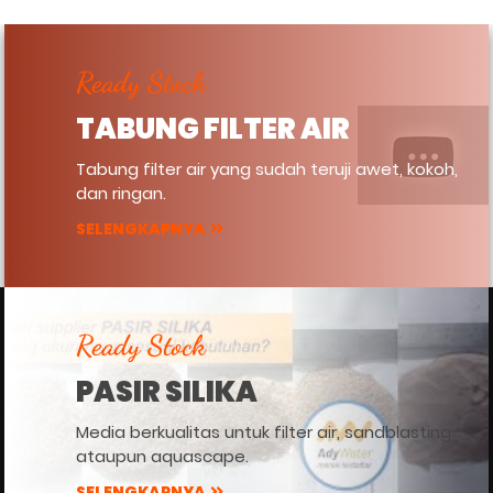
Ready Stock
TABUNG FILTER AIR
Tabung filter air yang sudah teruji awet, kokoh,
dan ringan.
SELENGKAPNYA
Ready Stock
PASIR SILIKA
Media berkualitas untuk filter air, sandblasting,
ataupun aquascape.
SELENGKAPNYA