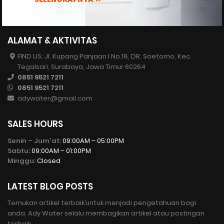
ALAMAT & AKTIVITAS
FIND US: Jl. Kupang Panjaan I No.18, DR. Soetomo, Kec.
Tegalsari, Surabaya, Jawa Timur 60264
0851 9521 7211
0851 9521 7211
adywater@gmail.com
SALES HOURS
Senin – Jum'at:
09:00AM – 05:00PM
Sabtu:
09:00AM – 01:00PM
Minggu:
Closed
LATEST BLOG POSTS
Temukan artikel terbaik’untuk menjadi pengetahuan bagi
anda, Ady Water selalu membagikan artikel atau postingan
terbaik.