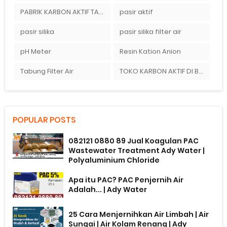
PABRIK KARBON AKTIF TANGERANG
pasir aktif
pasir silika
pasir silika filter air
pH Meter
Resin Kation Anion
Tabung Filter Air
TOKO KARBON AKTIF DI BEKASI
POPULAR POSTS
082121 0880 89 Jual Koagulan PAC
Wastewater Treatment Ady Water |
Polyaluminium Chloride
Apa itu PAC? PAC Penjernih Air
Adalah... | Ady Water
25 Cara Menjernihkan Air Limbah | Air
Sungai | Air Kolam Renang | Ady