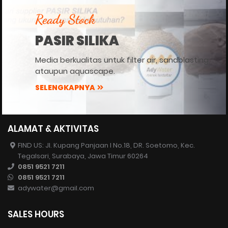
Ready Stock
PASIR SILIKA
Media berkualitas untuk filter air, sandblasting,
ataupun aquascape.
SELENGKAPNYA
ALAMAT & AKTIVITAS
FIND US: Jl. Kupang Panjaan I No.18, DR. Soetomo, Kec.
Tegalsari, Surabaya, Jawa Timur 60264
0851 9521 7211
0851 9521 7211
adywater@gmail.com
SALES HOURS