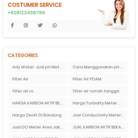
COSTUMER SERVICE
+628123456789
CATEGORIES
Ady Water: Jual pH Meter Merek Ionix
Cara Menggunakan pH Meter Digital | Ady Water Menjual pH Meter
Filter Air
Filter Air PDAM
filter air ro
filter air rumah tangga
HARGA KARBON AKTIF BEKASI
Harga Turbidity Meter Murah Di Bekasi Timur
Harga Zeolit Di Bandung
Jual Conductivity Meter Di Ady Water
Jual DO Meter Area Jakarta
JUAL KARBON AKTIF BEKASI