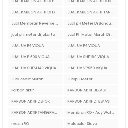
JUAL KARBON AKTIF DEPOK
JUAL KARBON AKTIF DI BEKASI
JUAL KARBON AKTIF DI DEPOK
JUAL KARBON AKTIF TANGERANG
Jual Membran Reverse Osmosis Di Bekasi
Jual pH Meter Di Bandung
jual ph meter di jakarta
Jual Ph Meter Murah Di Bandung
JUAL UV E4 VIQUA
JUAL UV F4 VIQUA
JUAL UV P 600 VIQUA
JUAL UV SHF 180 VIQUA
JUAL UV SHFM 140 VIQUA
JUAL UV VP950 VIQUA
Jual Zeolit Murah
JualpH Meter
karbon aktif
KARBON AKTIF BEKASI
KARBON AKTIF DEPOK
KARBON AKTIF DI BEKASI
KARBON AKTIF TANGERANG
Membran RO - Ady Water
mesin RO
Molecular Sieve